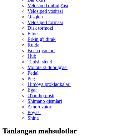
Velosiped dubulg'asi
Velosiped vositasi
Qisqich
Velosiped formasi
Disk tormozi
Fitnes
Erkin g'ildirak
Rulda
Bosh qismlari
Hub
Tepish stend
Mototsikl dubulg'asi
Pedal
Peg
Himoya prokladkalari
Egar
O'rindiq posti
Shimano qismlari
Amortizator
Poyasi
Shina
Tanlangan mahsulotlar