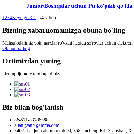
Junior/Boshqalar uchun Pu ko'pikli qo'lda
1
2
3
4
Keyingi >
>>
1/4 sahifa
Bizning xabarnomamizga obuna bo'ling
Mahsulotlarimiz yoki narxlar ro'yxati haqida so'rovlar uchun elektron 
Obuna boʻling
Ortimizdan yuring
bizning ijtimoiy tarmoqlarimizda
Biz bilan bog'lanish
86-571-83786388
allan@anb-gamma.com
3402, Lanjue xalqaro markazi, 358 Jincheng Rd, Xiaoshan, Xan