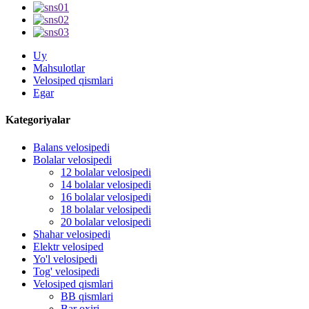
Uy
Mahsulotlar
Velosiped qismlari
Egar
Kategoriyalar
Balans velosipedi
Bolalar velosipedi
12 bolalar velosipedi
14 bolalar velosipedi
16 bolalar velosipedi
18 bolalar velosipedi
20 bolalar velosipedi
Shahar velosipedi
Elektr velosiped
Yo'l velosipedi
Tog' velosipedi
Velosiped qismlari
BB qismlari
Bar oxiri