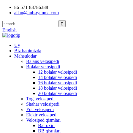
86-571-83786388
allan@anb-gamma.com
English
Uy
Biz haqimizda
Mahsulotlar
Balans velosipedi
Bolalar velosipedi
12 bolalar velosipedi
14 bolalar velosipedi
16 bolalar velosipedi
18 bolalar velosipedi
20 bolalar velosipedi
Tog' velosipedi
Shahar velosipedi
Yo'l velosipedi
Elektr velosiped
Velosiped qismlari
Bar oxiri
BB qismlari