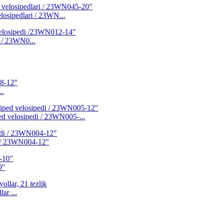
losipedlari / 23WN...
i / 23WN0...
..
ed velosipedi / 23WN005-...
di / 23WN004-12"
0"
ar ...