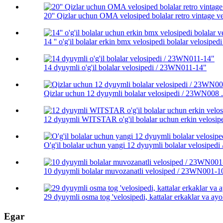
20'' Qizlar uchun OMA velosiped bolalar retro vintage ve
14 '' o'g'il bolalar erkin bmx velosipedi bolalar velosiped
14 dyuymli o'g'il bolalar velosipedi / 23WN011-14"
Qizlar uchun 12 dyuymli bolalar velosipedi / 23WN008 .
12 dyuymli WITSTAR o'g'il bolalar uchun erkin velosip
O'g'il bolalar uchun yangi 12 dyuymli bolalar velosipe
10 dyuymli bolalar muvozanatli velosiped / 23WN001-1
29 dyuymli osma tog 'velosipedi, kattalar erkaklar va ayoll
Egar