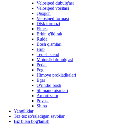
Velosiped dubulg'asi
Velosiped vositasi
Qisqich
Velosiped formasi
Disk tormozi
Fitnes
Erkin g'ildirak
Rulda
Bosh qismlari
Hub
Tepish stend
Mototsikl dubulg'asi
Pedal
Peg
Himoya prokladkalari
Egar
O'rindiq posti
Shimano qismlari
Amortizator
Poyasi
Shina
Yangiliklar
Tez-tez so'raladigan savollar
Biz bilan bog'lanish