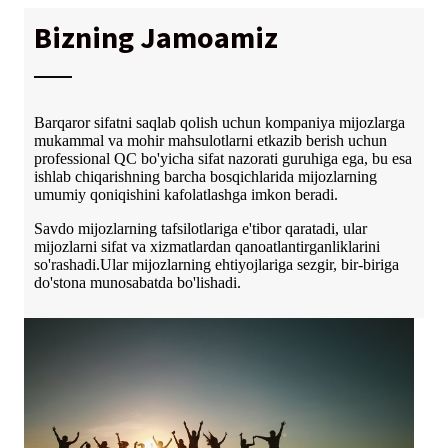
Bizning Jamoamiz
Barqaror sifatni saqlab qolish uchun kompaniya mijozlarga
mukammal va mohir mahsulotlarni etkazib berish uchun
professional QC bo'yicha sifat nazorati guruhiga ega, bu esa
ishlab chiqarishning barcha bosqichlarida mijozlarning
umumiy qoniqishini kafolatlashga imkon beradi.
Savdo mijozlarning tafsilotlariga e'tibor qaratadi, ular
mijozlarni sifat va xizmatlardan qanoatlantirganliklarini
so'rashadi.Ular mijozlarning ehtiyojlariga sezgir, bir-biriga
do'stona munosabatda bo'lishadi.