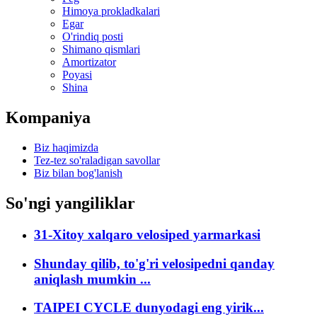
Himoya prokladkalari
Egar
O'rindiq posti
Shimano qismlari
Amortizator
Poyasi
Shina
Kompaniya
Biz haqimizda
Tez-tez so'raladigan savollar
Biz bilan bog'lanish
So'ngi yangiliklar
31-Xitoy xalqaro velosiped yarmarkasi
Shunday qilib, to'g'ri velosipedni qanday
aniqlash mumkin ...
TAIPEI CYCLE dunyodagi eng yirik...