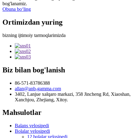
bog'lanamiz.
Obuna boʻling
Ortimizdan yuring
bizning ijtimoiy tarmoqlarimizda
Biz bilan bog'lanish
86-571-83786388
allan@anb-gamma.com
3402, Lanjue xalqaro markazi, 358 Jincheng Rd, Xiaoshan,
Xanchjou, Zhejiang, Xitoy.
Mahsulotlar
Balans velosipedi
Bolalar velosipedi
12 bolalar velosipedi