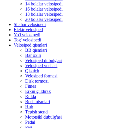
14 bolalar velosipedi
16 bolalar velosipedi
18 bolalar velosipedi
20 bolalar velosipedi
Shahar velosipedi
Elektr velosiped
Yo'l velosipedi
Tog' velosipedi
Velosiped qismlari
BB qismlari
Bar oxiri
Velosiped dubulg'asi
Velosiped vositasi
Qisqich
Velosiped formasi
Disk tormozi
Fitnes
Erkin g'ildirak
Rulda
Bosh qismlari
Hub
Tepish stend
Mototsikl dubulg'asi
Pedal
Peg