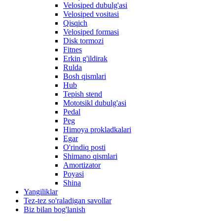
Velosiped dubulg'asi
Velosiped vositasi
Qisqich
Velosiped formasi
Disk tormozi
Fitnes
Erkin g'ildirak
Rulda
Bosh qismlari
Hub
Tepish stend
Mototsikl dubulg'asi
Pedal
Peg
Himoya prokladkalari
Egar
O'rindiq posti
Shimano qismlari
Amortizator
Poyasi
Shina
Yangiliklar
Tez-tez so'raladigan savollar
Biz bilan bog'lanish