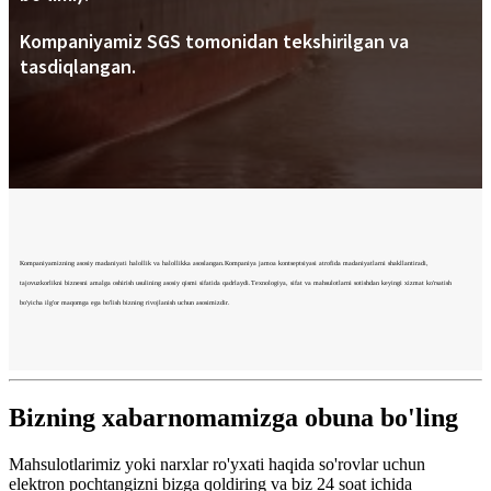
Kompaniyamiz SGS tomonidan tekshirilgan va
tasdiqlangan.
Kompaniyamizning asosiy madaniyati halollik va halollikka asoslangan.Kompaniya jamoa kontseptsiyasi atrofida madaniyatlarni shakllantiradi,
tajovuzkorlikni biznesni amalga oshirish usulining asosiy qismi sifatida qadrlaydi.Texnologiya, sifat va mahsulotlarni sotishdan keyingi xizmat ko'rsatish
bo'yicha ilg'or maqomga ega bo'lish bizning rivojlanish uchun asosimizdir.
Bizning xabarnomamizga obuna bo'ling
Mahsulotlarimiz yoki narxlar ro'yxati haqida so'rovlar uchun
elektron pochtangizni bizga qoldiring va biz 24 soat ichida