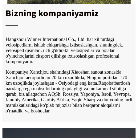
Bizning kompaniyamiz
Hangzhou Winner International Co., Ltd. har xil turdagi
velosipedlarni ishlab chiqarishga ixtisoslashgan, shuningdek,
velosiped qismlari, uch g'ildirakli velosipedlar va bolalar
o'yinchoqlarini eksport qilishga ixtisoslashgan professional
kompaniyadir.
Kompaniya Xanchjou shahridagi Xiaoshan sanoat zonasida,
Xanchjou aeroportidan 20 km uzoqlikda, Ningbo portidan 170
km uzoqlikda joylashgan - Osiyodagi eng katta.Raqobatbardosh
narxlarga ega mahsulotlarning qulayligi va mukammal sifatiga
qarab, biz allaqachon AQSh, Rossiya, Yaponiya, Isroil, Yevropa,
Janubiy Amerika, G'arbiy Afrika, Yaqin Sharq va dunyoning turli
mamlakatlaridagi ko'plab mijozlar bilan barqaror aloqalarni
o'rnatdik. va boshqalar.