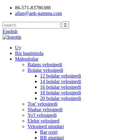
86-571-83786388
allan@anb-gamma.com
English
Uy
Biz haqimizda
Mahsulotlar
Balans velosipedi
Bolalar velosipedi
12 bolalar velosipedi
14 bolalar velosipedi
16 bolalar velosipedi
18 bolalar velosipedi
20 bolalar velosipedi
Tog' velosipedi
Shahar velosipedi
Yo'l velosipedi
Elektr velosiped
Velosiped qismlari
Bar oxiri
BB qismlari