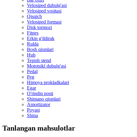
Velosiped dubulg'asi
Velosiped vositasi
Qisqich
Velosiped formasi
Disk tormozi
Fitnes
Erkin g'ildirak
Rulda
Bosh qismlari
Hub
Tepish stend
Mototsikl dubulg'asi
Pedal
Peg
Himoya prokladkalari
Egar
O'rindiq posti
Shimano qismlari
Amortizator
Poyasi
Shina
Tanlangan mahsulotlar