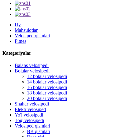
Uy
Mahsulotlar
Velosiped qismlari
Fitnes
Kategoriyalar
Balans velosipedi
Bolalar velosipedi
12 bolalar velosipedi
14 bolalar velosipedi
16 bolalar velosipedi
18 bolalar velosipedi
20 bolalar velosipedi
Shahar velosipedi
Elektr velosiped
Yo'l velosipedi
Tog' velosipedi
Velosiped qismlari
BB qismlari
Bar oxiri