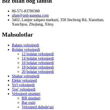
Biz bilan bog'lanish
86-571-83786388
allan@anb-gamma.com
3402, Lanjue xalqaro markazi, 358 Jincheng Rd, Xiaoshan,
Xanchjou, Zhejiang, Xitoy.
Mahsulotlar
Balans velosipedi
Bolalar velosipedi
12 bolalar velosipedi
14 bolalar velosipedi
16 bolalar velosipedi
18 bolalar velosipedi
20 bolalar velosipedi
Shahar velosipedi
Elektr velosiped
Yo'l velosipedi
Tog' velosipedi
Velosiped qismlari
BB qismlari
Bar oxiri
Velosiped dubulg'asi