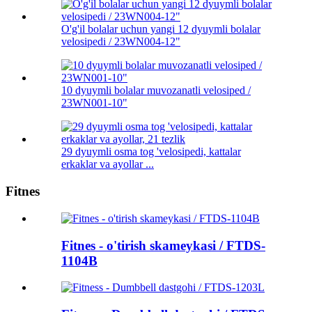
O'g'il bolalar uchun yangi 12 dyuymli bolalar
velosipedi / 23WN004-12"
10 dyuymli bolalar muvozanatli velosiped /
23WN001-10"
29 dyuymli osma tog 'velosipedi, kattalar
erkaklar va ayollar ...
Fitnes
Fitnes - o'tirish skameykasi / FTDS-
1104B