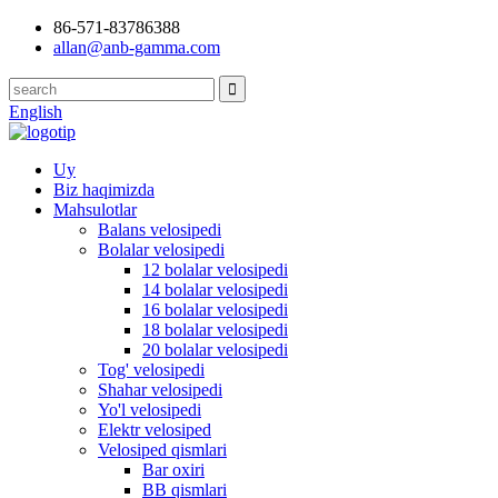
86-571-83786388
allan@anb-gamma.com
English
Uy
Biz haqimizda
Mahsulotlar
Balans velosipedi
Bolalar velosipedi
12 bolalar velosipedi
14 bolalar velosipedi
16 bolalar velosipedi
18 bolalar velosipedi
20 bolalar velosipedi
Tog' velosipedi
Shahar velosipedi
Yo'l velosipedi
Elektr velosiped
Velosiped qismlari
Bar oxiri
BB qismlari