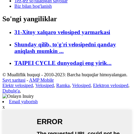
Tez-tez so'raladigan savollar
Biz bilan bog'lanish
So'ngi yangiliklar
31-Xitoy xalqaro velosiped yarmarkasi
Shunday qilib, to'g'ri velosipedni qanday
aniqlash mumkin ...
TAIPEI CYCLE dunyodagi eng yirik...
© Mualliflik huquqi - 2010-2023: Barcha huquqlar himoyalangan.
Sayt xaritasi
-
AMP Mobile
Elektr velosiped
,
Velosiped
,
Ramka
,
Velosiped
,
Elektron velosiped
,
Dubulg'a
,
Email yuborish
x