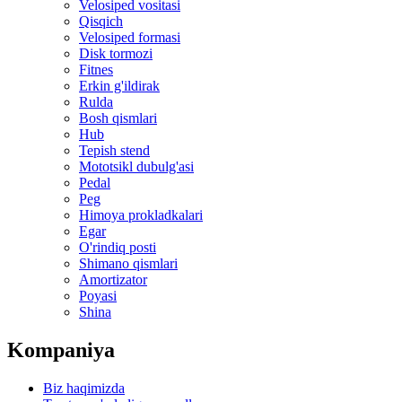
Velosiped vositasi
Qisqich
Velosiped formasi
Disk tormozi
Fitnes
Erkin g'ildirak
Rulda
Bosh qismlari
Hub
Tepish stend
Mototsikl dubulg'asi
Pedal
Peg
Himoya prokladkalari
Egar
O'rindiq posti
Shimano qismlari
Amortizator
Poyasi
Shina
Kompaniya
Biz haqimizda