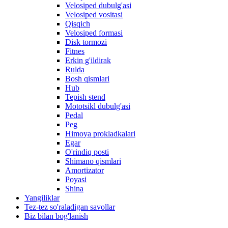
Velosiped dubulg'asi
Velosiped vositasi
Qisqich
Velosiped formasi
Disk tormozi
Fitnes
Erkin g'ildirak
Rulda
Bosh qismlari
Hub
Tepish stend
Mototsikl dubulg'asi
Pedal
Peg
Himoya prokladkalari
Egar
O'rindiq posti
Shimano qismlari
Amortizator
Poyasi
Shina
Yangiliklar
Tez-tez so'raladigan savollar
Biz bilan bog'lanish