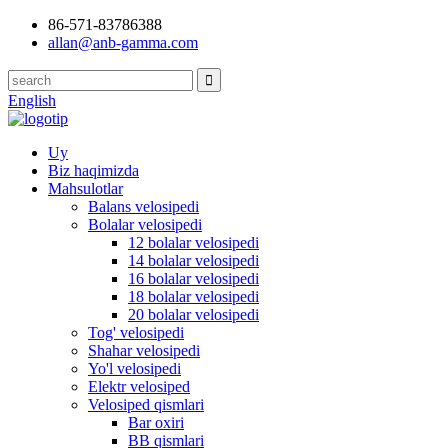
86-571-83786388
allan@anb-gamma.com
English
Uy
Biz haqimizda
Mahsulotlar
Balans velosipedi
Bolalar velosipedi
12 bolalar velosipedi
14 bolalar velosipedi
16 bolalar velosipedi
18 bolalar velosipedi
20 bolalar velosipedi
Tog' velosipedi
Shahar velosipedi
Yo'l velosipedi
Elektr velosiped
Velosiped qismlari
Bar oxiri
BB qismlari