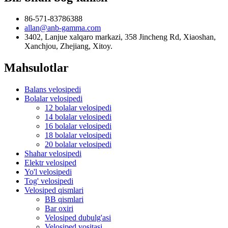
86-571-83786388
allan@anb-gamma.com
3402, Lanjue xalqaro markazi, 358 Jincheng Rd, Xiaoshan,
Xanchjou, Zhejiang, Xitoy.
Mahsulotlar
Balans velosipedi
Bolalar velosipedi
12 bolalar velosipedi
14 bolalar velosipedi
16 bolalar velosipedi
18 bolalar velosipedi
20 bolalar velosipedi
Shahar velosipedi
Elektr velosiped
Yo'l velosipedi
Tog' velosipedi
Velosiped qismlari
BB qismlari
Bar oxiri
Velosiped dubulg'asi
Velosiped vositasi