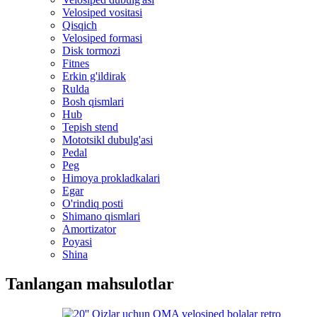
Velosiped vositasi
Qisqich
Velosiped formasi
Disk tormozi
Fitnes
Erkin g'ildirak
Rulda
Bosh qismlari
Hub
Tepish stend
Mototsikl dubulg'asi
Pedal
Peg
Himoya prokladkalari
Egar
O'rindiq posti
Shimano qismlari
Amortizator
Poyasi
Shina
Tanlangan mahsulotlar