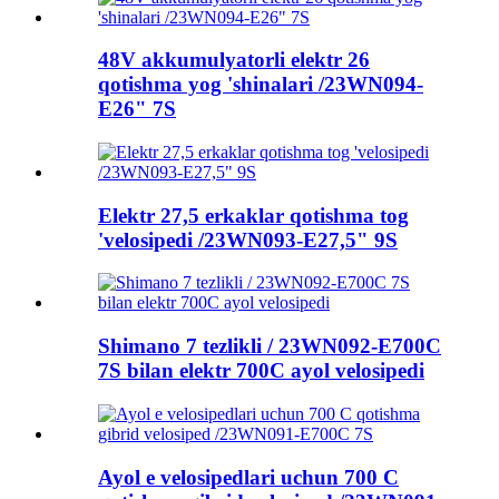
48V akkumulyatorli elektr 26
qotishma yog 'shinalari /23WN094-
E26" 7S
Elektr 27,5 erkaklar qotishma tog
'velosipedi /23WN093-E27,5" 9S
Shimano 7 tezlikli / 23WN092-E700C
7S bilan elektr 700C ayol velosipedi
Ayol e velosipedlari uchun 700 C