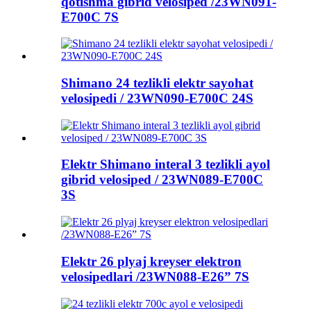
qotishma gibrid velosiped /23WN091-
E700C 7S
Shimano 24 tezlikli elektr sayohat
velosipedi / 23WN090-E700C 24S
Elektr Shimano interal 3 tezlikli ayol
gibrid velosiped / 23WN089-E700C
3S
Elektr 26 plyaj kreyser elektron
velosipedlari /23WN088-E26” 7S