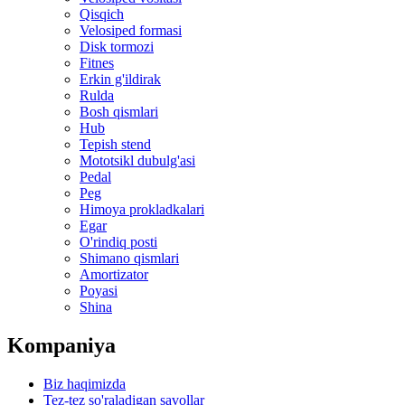
Qisqich
Velosiped formasi
Disk tormozi
Fitnes
Erkin g'ildirak
Rulda
Bosh qismlari
Hub
Tepish stend
Mototsikl dubulg'asi
Pedal
Peg
Himoya prokladkalari
Egar
O'rindiq posti
Shimano qismlari
Amortizator
Poyasi
Shina
Kompaniya
Biz haqimizda
Tez-tez so'raladigan savollar