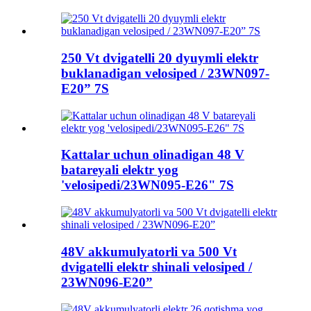
250 Vt dvigatelli 20 dyuymli elektr
buklanadigan velosiped / 23WN097-
E20” 7S
Kattalar uchun olinadigan 48 V
batareyali elektr yog
'velosipedi/23WN095-E26" 7S
48V akkumulyatorli va 500 Vt
dvigatelli elektr shinali velosiped /
23WN096-E20”