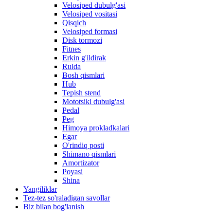
Velosiped dubulg'asi
Velosiped vositasi
Qisqich
Velosiped formasi
Disk tormozi
Fitnes
Erkin g'ildirak
Rulda
Bosh qismlari
Hub
Tepish stend
Mototsikl dubulg'asi
Pedal
Peg
Himoya prokladkalari
Egar
O'rindiq posti
Shimano qismlari
Amortizator
Poyasi
Shina
Yangiliklar
Tez-tez so'raladigan savollar
Biz bilan bog'lanish