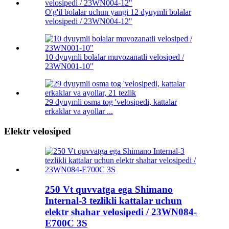
O'g'il bolalar uchun yangi 12 dyuymli bolalar
velosipedi / 23WN004-12"
10 dyuymli bolalar muvozanatli velosiped /
23WN001-10"
29 dyuymli osma tog 'velosipedi, kattalar
erkaklar va ayollar ...
Elektr velosiped
250 Vt quvvatga ega Shimano
Internal-3 tezlikli kattalar uchun
elektr shahar velosipedi / 23WN084-
E700C 3S