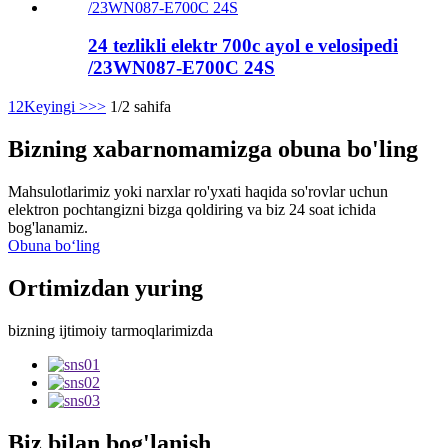
24 tezlikli elektr 700c ayol e velosipedi
/23WN087-E700C 24S
1
2
Keyingi >
>>
1/2 sahifa
Bizning xabarnomamizga obuna bo'ling
Mahsulotlarimiz yoki narxlar ro'yxati haqida so'rovlar uchun
elektron pochtangizni bizga qoldiring va biz 24 soat ichida
bog'lanamiz.
Obuna boʻling
Ortimizdan yuring
bizning ijtimoiy tarmoqlarimizda
Biz bilan bog'lanish