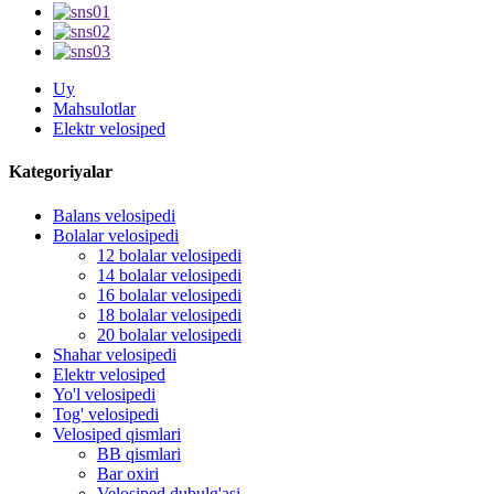
Uy
Mahsulotlar
Elektr velosiped
Kategoriyalar
Balans velosipedi
Bolalar velosipedi
12 bolalar velosipedi
14 bolalar velosipedi
16 bolalar velosipedi
18 bolalar velosipedi
20 bolalar velosipedi
Shahar velosipedi
Elektr velosiped
Yo'l velosipedi
Tog' velosipedi
Velosiped qismlari
BB qismlari
Bar oxiri
Velosiped dubulg'asi