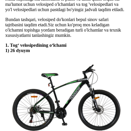
ma'lumot uchun velosiped o'lchamlari va tog 'velosipedlari va
yo'l velosipedlari uchun pastdagi bo'yingiz jadvali taqdim etiladi.
Bundan tashqari, velosiped do'konlari bepul sinov safari
tajribasini taqdim etadi.Siz uchun ko'proq mos keladigan
o'lchamni topishga yordam beradigan turli o'lchamlar va texnik
xususiyatlarni tanlashingiz mumkin.
1. Tog‘ velosipedining o‘lchami
1) 26 dyuym