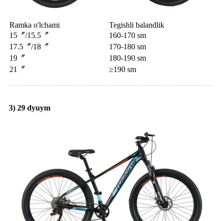
Ramka o'lchami
Tegishli balandlik
15〞/15.5〞
160-170 sm
17.5〞/18〞
170-180 sm
19〞
180-190 sm
21〞
≥190 sm
3) 29 dyuym