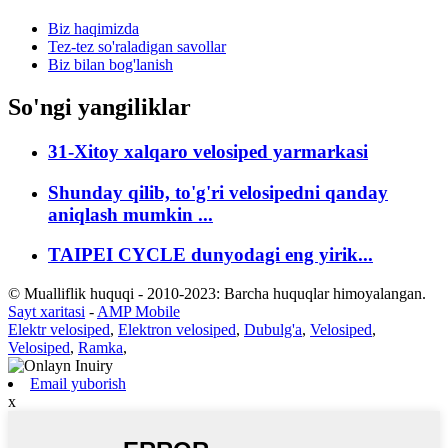
Biz haqimizda
Tez-tez so'raladigan savollar
Biz bilan bog'lanish
So'ngi yangiliklar
31-Xitoy xalqaro velosiped yarmarkasi
Shunday qilib, to'g'ri velosipedni qanday
aniqlash mumkin ...
TAIPEI CYCLE dunyodagi eng yirik...
© Mualliflik huquqi - 2010-2023: Barcha huquqlar himoyalangan.
Sayt xaritasi
-
AMP Mobile
Elektr velosiped
,
Elektron velosiped
,
Dubulg'a
,
Velosiped
,
Velosiped
,
Ramka
,
Email yuborish
x