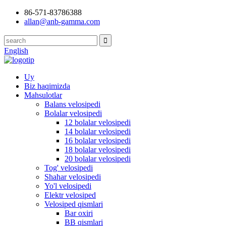
86-571-83786388
allan@anb-gamma.com
English
Uy
Biz haqimizda
Mahsulotlar
Balans velosipedi
Bolalar velosipedi
12 bolalar velosipedi
14 bolalar velosipedi
16 bolalar velosipedi
18 bolalar velosipedi
20 bolalar velosipedi
Tog' velosipedi
Shahar velosipedi
Yo'l velosipedi
Elektr velosiped
Velosiped qismlari
Bar oxiri
BB qismlari