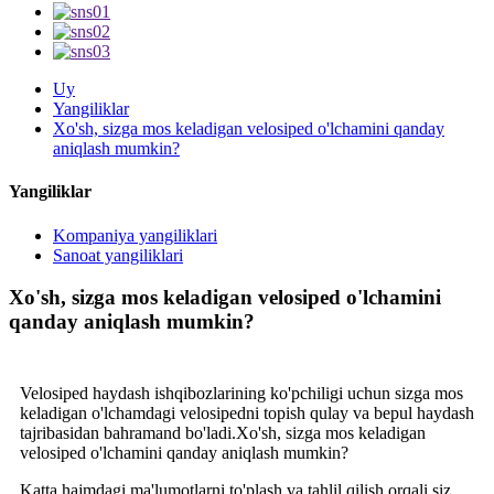
Uy
Yangiliklar
Xo'sh, sizga mos keladigan velosiped o'lchamini qanday
aniqlash mumkin?
Yangiliklar
Kompaniya yangiliklari
Sanoat yangiliklari
Xo'sh, sizga mos keladigan velosiped o'lchamini
qanday aniqlash mumkin?
Velosiped haydash ishqibozlarining ko'pchiligi uchun sizga mos
keladigan o'lchamdagi velosipedni topish qulay va bepul haydash
tajribasidan bahramand bo'ladi.Xo'sh, sizga mos keladigan
velosiped o'lchamini qanday aniqlash mumkin?
Katta hajmdagi ma'lumotlarni to'plash va tahlil qilish orqali siz