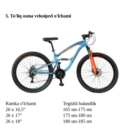
3. To'liq osma velosiped o'lchami
Ramka o'lchami
Tegishli balandlik
26 x 16,5”
165 sm-175 sm
26 x 17”
175 sm-180 sm
26 x 18”
180 sm-185 sm