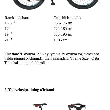
Ramka o'lchami
Tegishli balandlik
15.5〞
165-175 sm
17〞
175-185 sm
19〞
185-195 sm
21〞
≥195 sm
Eslatma:
26 dyuym, 27,5 dyuym va 29 dyuym tog 'velosiped
g'ildiragining o'lchamidir, diagrammadagi "Frame Size" O'rta
Tube balandligini bildiradi.
2. Yo'l velosipedining o'lchami