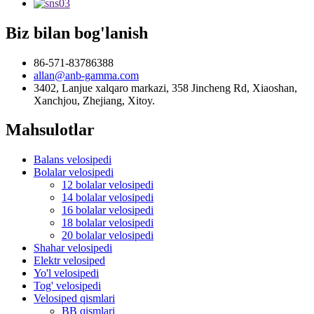
Biz bilan bog'lanish
86-571-83786388
allan@anb-gamma.com
3402, Lanjue xalqaro markazi, 358 Jincheng Rd, Xiaoshan,
Xanchjou, Zhejiang, Xitoy.
Mahsulotlar
Balans velosipedi
Bolalar velosipedi
12 bolalar velosipedi
14 bolalar velosipedi
16 bolalar velosipedi
18 bolalar velosipedi
20 bolalar velosipedi
Shahar velosipedi
Elektr velosiped
Yo'l velosipedi
Tog' velosipedi
Velosiped qismlari
BB qismlari