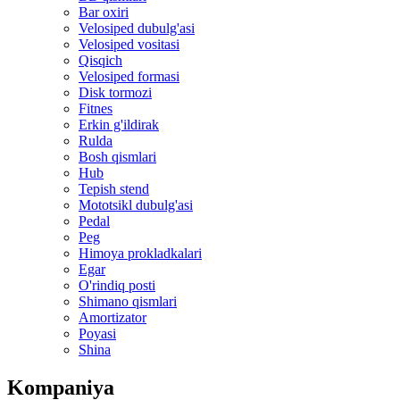
Bar oxiri
Velosiped dubulg'asi
Velosiped vositasi
Qisqich
Velosiped formasi
Disk tormozi
Fitnes
Erkin g'ildirak
Rulda
Bosh qismlari
Hub
Tepish stend
Mototsikl dubulg'asi
Pedal
Peg
Himoya prokladkalari
Egar
O'rindiq posti
Shimano qismlari
Amortizator
Poyasi
Shina
Kompaniya