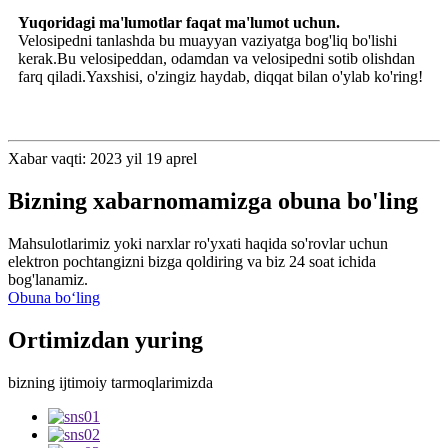
Yuqoridagi ma'lumotlar faqat ma'lumot uchun.
Velosipedni tanlashda bu muayyan vaziyatga bog'liq bo'lishi
kerak.Bu velosipeddan, odamdan va velosipedni sotib olishdan
farq qiladi.Yaxshisi, o'zingiz haydab, diqqat bilan o'ylab ko'ring!
Xabar vaqti: 2023 yil 19 aprel
Bizning xabarnomamizga obuna bo'ling
Mahsulotlarimiz yoki narxlar ro'yxati haqida so'rovlar uchun
elektron pochtangizni bizga qoldiring va biz 24 soat ichida
bog'lanamiz.
Obuna boʻling
Ortimizdan yuring
bizning ijtimoiy tarmoqlarimizda