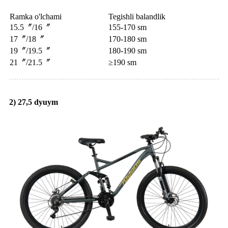
Ramka o'lchami
Tegishli balandlik
15.5〞/16〞
155-170 sm
17〞/18〞
170-180 sm
19〞/19.5〞
180-190 sm
21〞/21.5〞
≥190 sm
2) 27,5 dyuym