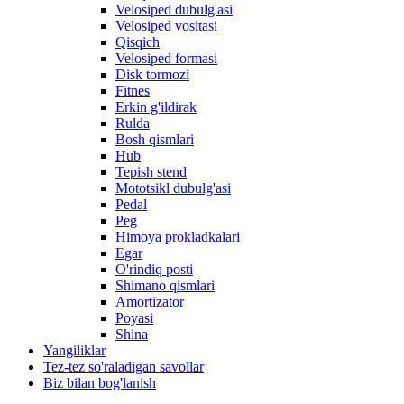
Velosiped dubulg'asi
Velosiped vositasi
Qisqich
Velosiped formasi
Disk tormozi
Fitnes
Erkin g'ildirak
Rulda
Bosh qismlari
Hub
Tepish stend
Mototsikl dubulg'asi
Pedal
Peg
Himoya prokladkalari
Egar
O'rindiq posti
Shimano qismlari
Amortizator
Poyasi
Shina
Yangiliklar
Tez-tez so'raladigan savollar
Biz bilan bog'lanish